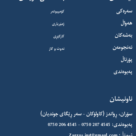
سەرەکی
کۆمپیوتەر
هەواڵ
ژمێریاری
بەشەکان
کارگێڕی
ئەنجومەن
نەوت و گاز
پۆرتاڵ
پەیوەندی
ناونیشان
سۆران، ڕواندز (کاولۆکان – سەر ڕێگای جوندیان)
پەیوەندی:
0750 206 4545 – 0750 207 4545
ئیمێڵ:
Zagros.inst@gmaul.com