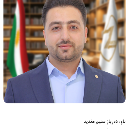
ناو: دەرباز سلیم مغدید