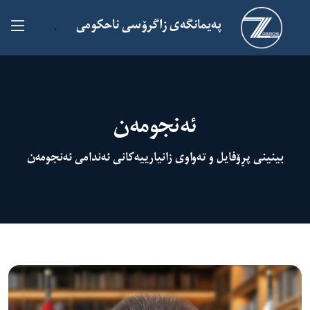
پەیمانگەی زاگرۆسی ناحکومی
.
ئەنجومەن
بینینی پڕۆفایل و تەواوی زانیارییەکانی ئەندامی ئەنجومەن