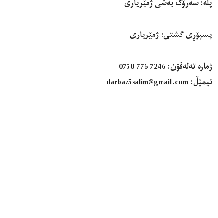
پلە: سەرۆک بەشی ژمێریاری
پسپۆڕی گشتی: ژمێریاری
ژمارە تەلەفۆن:
0750 776 7246
ئیمێڵ: darbaz5salim@gmail.com