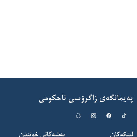
پەیمانگەی زاگرۆسی ناحکومی
لینکەکان
بەشەکانی خوێندن