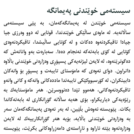
سیستەمی خوێندنی پەیمانگە
سیسته‌مى خوێندن له‌ پەیمانگەكه‌مان، به‌ پێى سیسته‌مى
ساڵانه‌یه‌. له‌ ماوه‌ى ساڵێكى خوێندندا، قوتابى له‌ دوو وه‌رزى جیا
جیادا تاقیكردنه‌وه‌ ده‌كات و له‌ كۆتایى ساڵیشدا، تاقیكردنه‌وه‌ى
كۆتایى له‌ كۆى بابه‌ته‌كه‌ ئه‌نجام ده‌دا. سه‌باره‌ت به‌و وانانه‌ش كه‌
ده‌گوترێنه‌وه‌، له‌ لایه‌ن لیژنه‌یه‌كى پسپۆڕى وه‌زاره‌تى خوێندنى باڵاوه‌
دانراون. دواى ئه‌وه‌ى كه‌ مامۆستاى تایبه‌ت و پسپۆڕ بۆ وانه‌كان
دابینكران، له‌ كۆرسبووكێكى تایبه‌تدا مادده‌كانى وانه‌كه‌ و كاتى وانه‌و
تاقیكردنه‌وه‌كانى، هه‌موو تێدا ده‌نووسرێن. هه‌ر مامۆستایه‌ك به‌
رێژه‌یه‌كى دیاریكراو، بۆى هه‌یه ساڵانه‌ گۆڕانكارى له‌ بابه‌ته‌كاندا
بكات. پێویسته‌ ئه‌وه‌ش بڵێین، له‌ به‌ر ئه‌وه‌ى پەیمانگەكه‌مان سه‌ر
به‌ وه‌زاره‌تى خوێندنى باڵایه‌، بۆیه‌ هه‌ر گۆڕانكارییه‌ك له‌ لایه‌ن
وه‌زاره‌ته‌وه‌ بێته‌ ئاراوه‌ و ئاڕاسته‌ى دامه‌زراوه‌كانى بكرێت، پێویسته‌