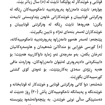
قوتابی و خوێندکار لە پۆلێکدا نابێت لە (٥) ساڵ زیاتر بێت.
چوارەم: نابێت دامەزراوە پەروەردەییە ناحکومییەکان ڕێگە لە
وەرگرتنی قوتابییان و خوێندکارانی خاوەن پێداویستی تایبەت
بگرن؛ هەروەها نابێت ڕێگە لە وەرگرتنی قوتابییان و
خوێندکاران لەسەر بنەمای نەژاد و ئایین بگیرێت.
پێنجەم: لەسەر هەموو دامەزراوە پەروەردەییە ناحکومییەکانە،
(٥) کورسی خۆڕایی بۆ منداڵانئ شەهیدان و هاوسەرەکانیان
تەرخان بکەن، بەو مەرجەی ئەو ژمارە داواکارییە هەبێت؛ بۆ
دابینکردنی دادپەروەری لەنێوان دامەزراوەکان، وەزارەت مافی
هەیە ڕێژەی سەدی بەکاربێنێت، بۆ ئەوەی کۆی گشتی
کورسییەکان بگۆڕێت.
شەشەم: دوا کاتی وەرگرتنی قوتابی و خوێندکار لە قوتابخانە و
خوێندنگە و پەیمانگە ناحکومییەکان پآش (٣٠) ڕۆژ دەبێت لە
دەستپێکی ساڵی نوێی خوێندن. بە پێچەوانەشەوە پێویستە