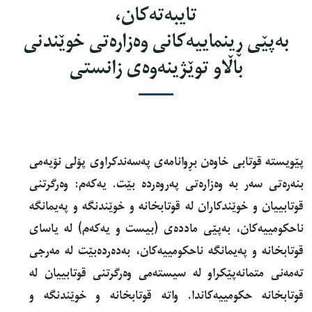
تایبەتەکان،
بەپێی ڕینماییه‌كانی وەزارەتی خوێندنی
باڵاو توێژینەوەی زانستی
پێویسته‌ قوتابی خاوەن بڕوانامەی پەسەندکراوی پۆلی نۆیەمی
بنەرەتی سەر بە وەزارەتی پەروەردە بێت. یەکەم: وەرگرتنی
قوتابییان و خوێندکاران لە قوتابخانە و خوێندنگە و پەیمانگە
ناحکومییەکان، بەپێی ماددەی (بیست و یەکەم) لە یاسای
قوتابخانە و پەیمانگە ناحکومییەکان، بەدەردەبێت لە مەرجی
تەمەنی متمانەپێکراو لە سیستەمی وەرگرتنی قوتابییان لە
قوتابخانە حکومییەکاندا. واتە قوتابخانە و خوێندنگە و