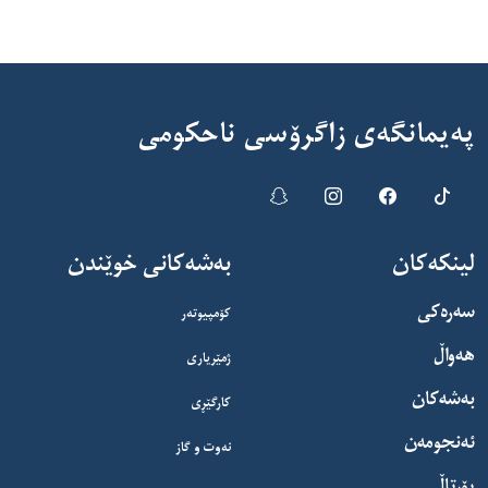
پەیمانگەی زاگرۆسی ناحکومی
لینکەکان
بەشەکانی خوێندن
سەرەکی
کۆمپیوتەر
هەواڵ
ژمێریاری
بەشەکان
کارگێڕی
ئەنجومەن
نەوت و گاز
پۆرتاڵ