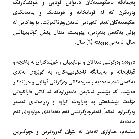
پەیمانگە ناحکومییەکان دەتوانن قوتابی و خوێندکارێک
وەربگرن کە لە قوتابخانە و خوێندنگە و پەیمانگەی
حکومییەکان لەبەر گەورەیی تەمەن وەرناگیرێت. بۆ وەرگرتن لە
پۆلی یەکەمی بنەڕەتی، پێویستە منداڵ پێش کۆتاییهاتنی
ساڵ، تەمەنی بووبێتە (٦) ساڵ.
دووەم: وەرگرتنی منداڵان و قوتابییان و خوێندکاران لە باخچە و
قوتابخانە و پەیمانگە ناحکومییەکان، بە گوێرەی بەندی
یەکەمی ئەم ماددەیە و مەرجەکانی وەرگرتنی قوتابی و خوێندکار
دەبێت، کە پێشتر لەلایەن دامەزراوەکە لە کاتی داواکردنی
مۆڵەت پێشکەش بە وەزارەت کراوە و ڕەزامەندی لەسەر
وەرگیراوە. لەگەڵ لەبەرچاوگرتنیی ئەم بەندانەی خوارەوەی ئەم
ماددەیە.
سێیەم: جیاوازی تەمەن لە نێوان گەورەترین و بچوکترین