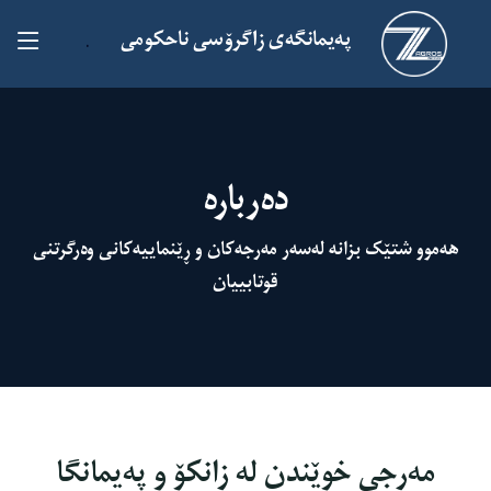
پەیمانگەی زاگرۆسی ناحکومی
.
دەربارە
هەموو شتێک بزانە لەسەر مەرجەکان و ڕێنماییەکانی وەرگرتنی
قوتابییان
مەرجی خوێندن لە زانکۆ و پەیمانگا