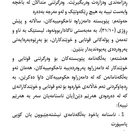
ڕەزامەندی وەزارەت وەربگیرێت. وەرگرتنی منداڵآن لە باخچە
وابەست نییە بە هیچ ڕێکەوتێک و لەو مەرجە بەدەرە
حەوتەم: پێویستە دامەزراوە ناحکومییەکان، ساڵانە و پێش
ڕۆژی (٣١/١٠)، بە مەبەستى ئاگاداربوونەوە، لیستێک بە ناو و
تەمەن و پۆلەکانی قوتابی و خوێندکاران، بۆ بەڕێوەبەرەایەتی
پەروەردەی پەیوەندیدار بنێرن.
هەشتەم: بەڵگەنامە پێویستەکان بۆ وەرگرتنی قوتابی و
خوێندکار لە دامەزراوە پەروەردەییە ناحکومییەکان، هەمان ئەو
بەڵگەنامانەن کە لە دامەزراوە حکومییەکان داوا دەکرێن، بە
ڕەچاوکردنی ئەم خاڵانەی خوارەوە بۆ ئەو قوتابی و خوێندکارانەی
کە لە دەرەوەی هەرێم دێن(یان ناسنامەیان سەر بە هەرێم
نییە):
１- ناسنامە یاخود بەڵگەنامەی نیشتەجێبوون یان کۆپی
پاسپۆرت