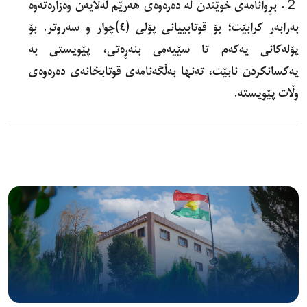
２- بڕوانامەی خوێندن لە دەرەوەی هەرێم لەلایەن وەزارەتەوە
بەرابەر کرابێت؛ بۆ قوتابییانی پۆلی (٤)چوار و سەروتر. بۆ
پۆلەکانی یەکەم تا سێیەمی بنەڕەتی، پێویستى بە
یەکسانکردن نابێت، تەنها بەڵگەنامەی قوتابخانەی دەرەوەی
وڵات پێویستە.