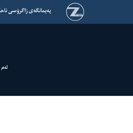
پەیمانگەی زاگرۆسی ناح
لەم 