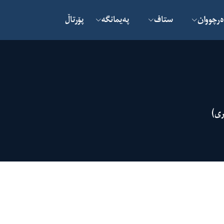
ەرچووان
ستاف
پەیمانگە
پۆرتاڵ
ری)