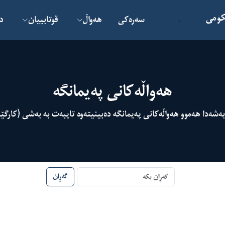
کومی
سەرەکی
هەواڵ
قوتابییان
د
.
هەواڵەکانی پەیمانگە
بەشەدا هەموو هەواڵەکانی پەیمانگە دەبینیتەوە تایبەت بە بەشی (کارگێ
گەڕان